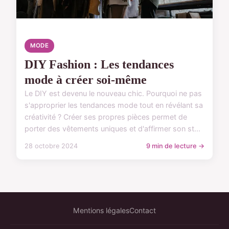
MODE
DIY Fashion : Les tendances
mode à créer soi-même
Le DIY est devenu le nouveau chic. Pourquoi ne pas
s'approprier les tendances mode tout en révélant sa
créativité ? Créer ses propres pièces permet de
porter des vêtements uniques et d'affirmer son st...
28 octobre 2024
9 min de lecture →
Mentions légales
Contact