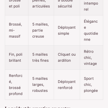
brossé
pleines,
à double
intempo
et poli
articulées
sécurité
rel
Éléganc
Brossé,
5 mailles,
Déployant
e
mi-
partie
simple
quotidie
massif
creuse
nne
Rétro
Fin, poli
5 mailles
Cliquet ou
chic,
brillant
très fines
ardillon
vintage
Renforc
5 mailles
Sport
é,
Déployant
larges,
chic,
brossé
renforcé
robustes
plongée
profond