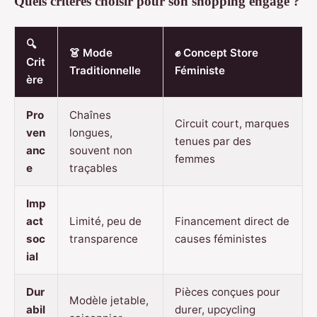
Quels critères choisir pour son shopping engagé ?
🔍
👗 Mode
✊ Concept Store
Crit
Traditionnelle
Féministe
ère
Pro
Chaînes
Circuit court, marques
ven
longues,
tenues par des
anc
souvent non
femmes
e
traçables
Imp
act
Limité, peu de
Financement direct de
soc
transparence
causes féministes
ial
Dur
Pièces conçues pour
Modèle jetable,
abil
durer, upcycling