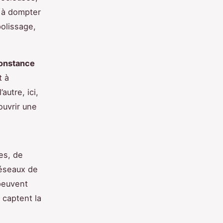
s à dompter
polissage,
onstance
t à
autre, ici,
ouvrir une
es, de
réseaux de
 peuvent
i captent la