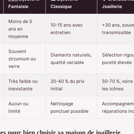
Fantaisie
Classique
Joaillerie
Moins de 5
10-15 ans avec
+30 ans, souv
ans en
entretien
transmissible
moyenne
Souvent
Diamants naturels,
Sélection rigo
zirconium ou
qualité variable
pureté élevée
verre
Très faible ou
20-40 % du prix
50-70 %, voire
inexistante
initial
les icônes
Aucun ou
Nettoyage
Accompagnemen
limité
ponctuel possible
réparations in
es pour bien choisir sa maison de joaillerie