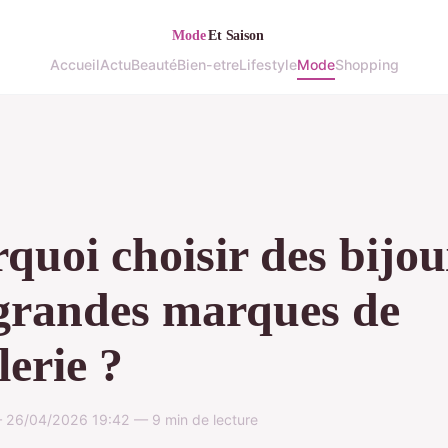
Accueil
Actu
Beauté
Bien-etre
Lifestyle
Mode
Shopping
quoi choisir des bijo
grandes marques de
lerie ?
26/04/2026 19:42 — 9 min de lecture