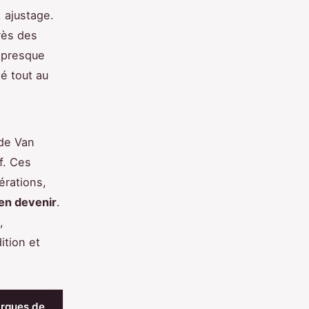
 ajustage.
rès des
, presque
é tout au
de Van
f. Ces
érations,
en devenir
.
,
ition et
rques de