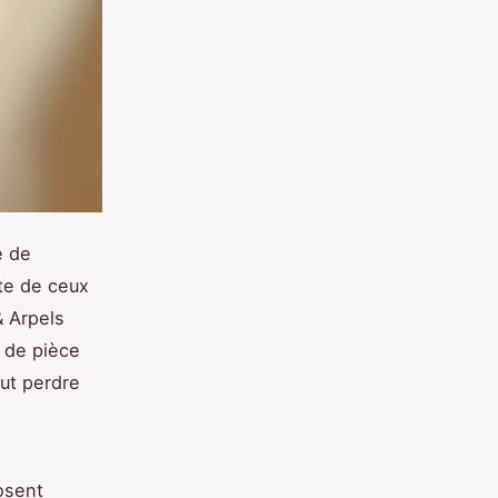
é de
nte de ceux
& Arpels
s de pièce
eut perdre
posent