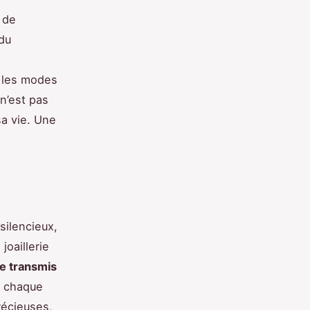
 de
 du
s les modes
 n’est pas
sa vie. Une
silencieux,
joaillerie
re transmis
, chaque
récieuses,