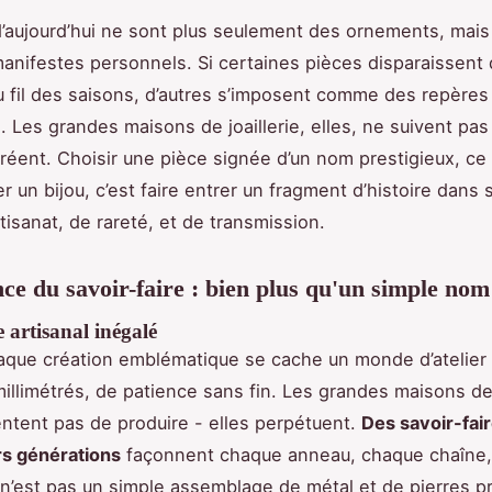
d’aujourd’hui ne sont plus seulement des ornements, mais
manifestes personnels. Si certaines pièces disparaissent
u fil des saisons, d’autres s’imposent comme des repères
. Les grandes maisons de joaillerie, elles, ne suivent pa
 créent. Choisir une pièce signée d’un nom prestigieux, ce
r un bijou, c’est faire entrer un fragment d’histoire dans 
rtisanat, de rareté, et de transmission.
nce du savoir-faire : bien plus qu'un simple nom
 artisanal inégalé
aque création emblématique se cache un monde d’atelier 
illimétrés, de patience sans fin. Les grandes maisons de 
ntent pas de produire - elles perpétuent.
Des savoir-fai
rs générations
façonnent chaque anneau, chaque chaîne
 n’est pas un simple assemblage de métal et de pierres p