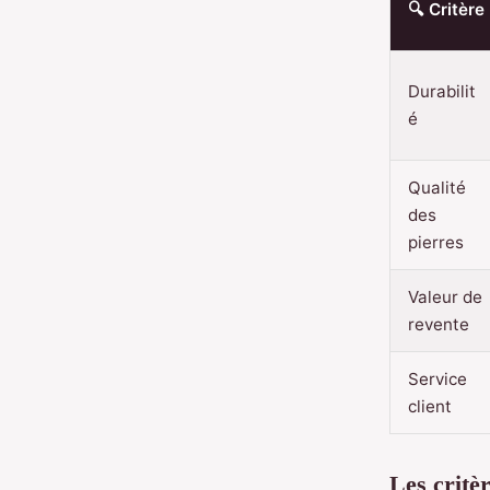
🔍 Critère
Durabilit
é
Qualité
des
pierres
Valeur de
revente
Service
client
Les critèr