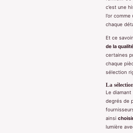
c’est une h
l’or comme 
chaque déta
Et ce savoir
de la qualit
certaines pr
chaque pièc
sélection r
La sélecti
Le diamant 
degrés de p
fournisseur
ainsi
choisi
lumière ave