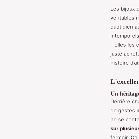
Les bijoux 
véritables 
quotidien a
intemporels
- elles les
juste achete
histoire d’a
L'excelle
Un héritage
Derrière ch
de gestes m
ne se conte
sur plusieu
fermoir. Ce