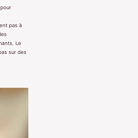
 pour
ent pas à
des
mants. Le
pas sur des