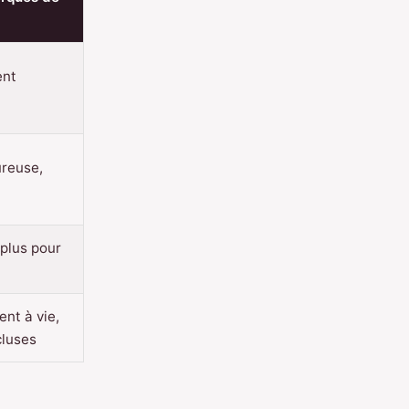
ent
ureuse,
 plus pour
t à vie,
cluses