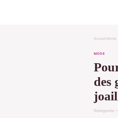
Accueil
›
Mode
MODE
Pour
des 
joail
Radegonda — 