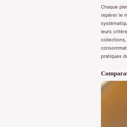
Chaque pie
repérer le m
systématiqu
leurs critè
collections
consommateu
pratiques d
Comparati